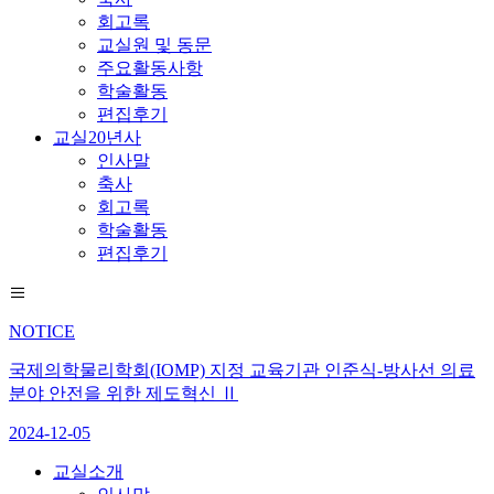
회고록
교실원 및 동문
주요활동사항
학술활동
편집후기
교실20년사
인사말
축사
회고록
학술활동
편집후기
NOTICE
국제의학물리학회(IOMP) 지정 교육기관 인준식-방사선 의료
분야 안전을 위한 제도혁신 Ⅱ
2024-12-05
교실소개