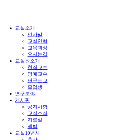
교실소개
인사말
교실연혁
교육과정
오시는길
교실원소개
현직교수
명예교수
연구조교
졸업생
연구분야
게시판
공지사항
교실소식
자료실
앨범
교실10년사
축사