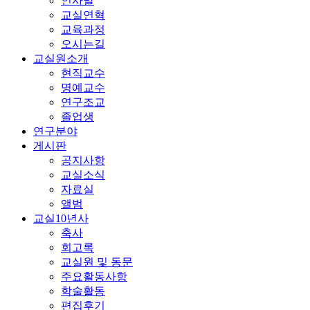
인사말
교실연혁
교육과정
오시는길
교실원소개
현직교수
명예교수
연구조교
졸업생
연구분야
게시판
공지사항
교실소식
자료실
앨범
교실10년사
축사
회고록
교실원 및 동문
주요활동사항
학술활동
편집후기