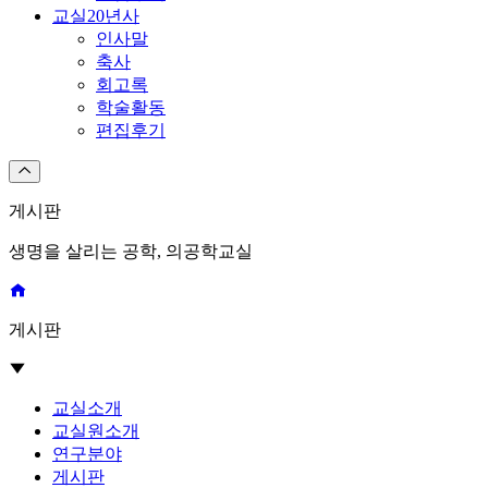
교실20년사
인사말
축사
회고록
학술활동
편집후기
게시판
생명을 살리는 공학, 의공학교실
게시판
교실소개
교실원소개
연구분야
게시판