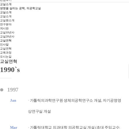
교실소개
생명을 살리는 공학, 의공학교실
교실소개
교실소개
교실원소개
연구분야
게시판
교실10년사
교실20년사
교실연혁
인사말
교실연혁
교육과정
오시는길
교실연혁
1990`s
1997
Jan
· 가톨릭의과학연구원 생체의공학연구소 개설, 자기공명영
상연구실 개설
Mar
· 가톨릭대학교 의과대학 의공학교실 개설 (초대 주임교수: