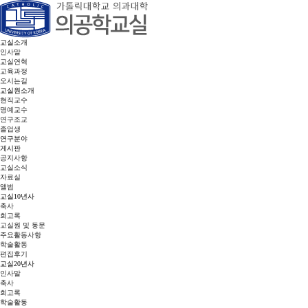
교실소개
인사말
교실연혁
교육과정
오시는길
교실원소개
현직교수
명예교수
연구조교
졸업생
연구분야
게시판
공지사항
교실소식
자료실
앨범
교실10년사
축사
회고록
교실원 및 동문
주요활동사항
학술활동
편집후기
교실20년사
인사말
축사
회고록
학술활동