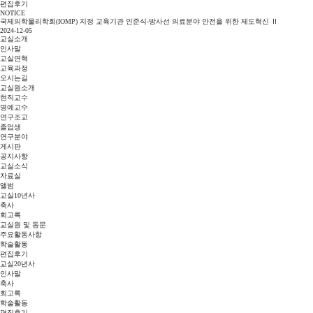
편집후기
NOTICE
국제의학물리학회(IOMP) 지정 교육기관 인준식-방사선 의료분야 안전을 위한 제도혁신 Ⅱ
2024-12-05
교실소개
인사말
교실연혁
교육과정
오시는길
교실원소개
현직교수
명예교수
연구조교
졸업생
연구분야
게시판
공지사항
교실소식
자료실
앨범
교실10년사
축사
회고록
교실원 및 동문
주요활동사항
학술활동
편집후기
교실20년사
인사말
축사
회고록
학술활동
편집후기