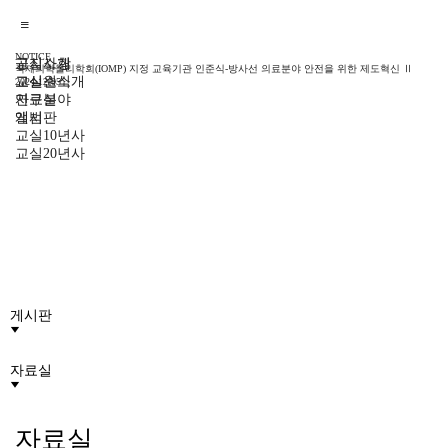
NOTICE
교실소개
공지사항
국제의학물리학회(IOMP) 지정 교육기관 인준식-방사선 의료분야 안전을 위한 제도혁신 Ⅱ
교실원소개
교실소식
2024-12-05
게시판
연구분야
자료실
게시판
앨범
교실10년사
교실20년사
생명을 살리는 공학, 의공학교실
게시판
자료실
자료실